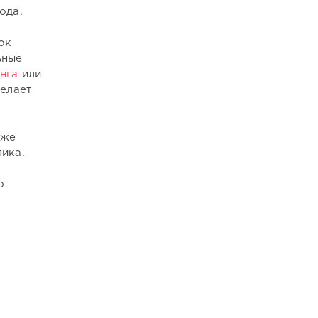
ода.
ок
ьные
нга
или
желает
уже
ика.
о