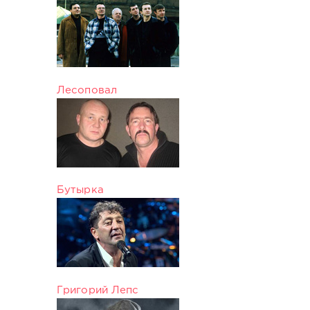
Лесоповал
Бутырка
Григорий Лепс