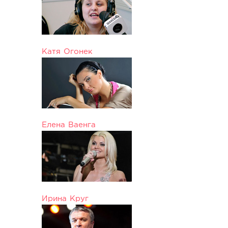
Катя Огонек
Елена Ваенга
Ирина Круг