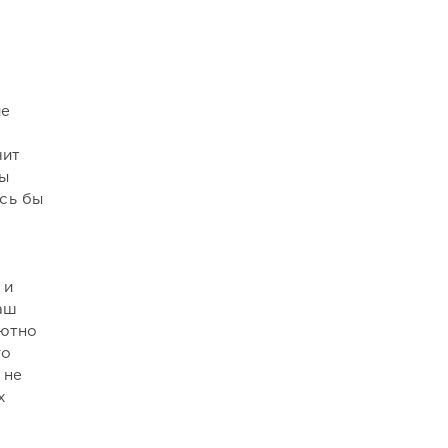
ие
чит
ны
ись бы
а
 и
наш
лютно
го
 не
х