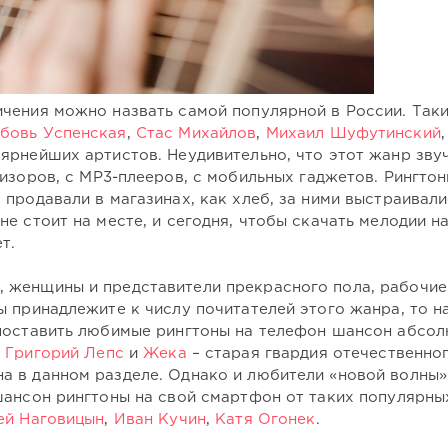
ичения можно назвать самой популярной в России. Так
бовь Успенская
,
Стас Михайлов
,
Михаил Шуфутинский
,
ярнейших артистов. Неудивительно, что этот жанр зву
визоров, с MP3-плееров, с мобильных гаджетов. Рингто
 продавали в магазинах, как хлеб, за ними выстраивал
е стоит на месте, и сегодня, чтобы скачать мелодии н
т.
 женщины и представители прекрасного пола, рабочие
ы принадлежите к числу почитателей этого жанра, то 
 поставить любимые рингтоны на телефон шансон абсо
,
Григорий Лепс
и
Жека
– старая гвардия отечественно
а в данном разделе. Однако и любители «новой волны»
 шансон рингтоны на свой смартфон от таких популярны
ей Наговицын
,
Иван Кучин
,
Катя Огонек
.