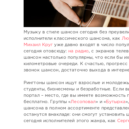
Музыку в стиле шансон сегодня без преувел
исполнители классического шансона, как
Лю
Михаил Круг
уже давно входят в число попул
сегодня отовсюду:
на радио
, с экранов теле
шансон настолько популярны, что если бы их
километровые очереди. К счастью, прогресс н
звонок шансон, достаточно выхода в интерне
Рингтоны шансон ищут взрослые и молодежь,
студенты, бизнесмены и безработные. Если в
портал – место, где вы имеете возможность
бесплатно. Группы «
Лесоповал
» и «
Бутырка
»
шансона в полном ассортименте представлен
останутся внакладе: они смогут установить
сегодня исполнителей этого жанра, как
Серг