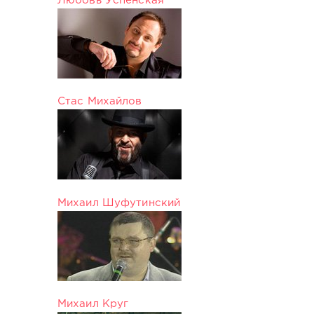
Любовь Успенская
Стас Михайлов
Михаил Шуфутинский
Михаил Круг