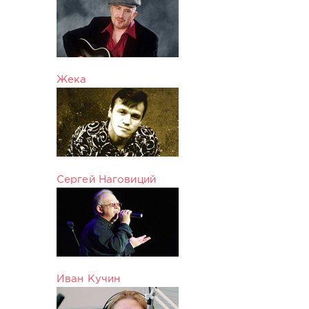
Жека
Сергей Наговиций
Иван Кучин