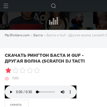
ИСКАТЬ
Mp3folderx.com
»
Баста
» Баста и Guf - Другая волна (scratch D
СКАЧАТЬ РИНГТОН БАСТА И GUF -
ДРУГАЯ ВОЛНА (SCRATCH DJ TACTI
1585
скачать