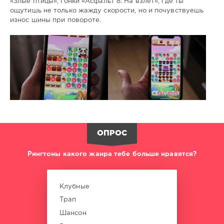
«Злые птицы», гонки «Асфальт 8: На взлет», где ты
ощутишь не только жажду скорости, но и почувствуешь
износ шины при повороте.
ОПРОС
Рингтоны какого жанра тебе больше нравятся?
Клубные
Трап
Шансон