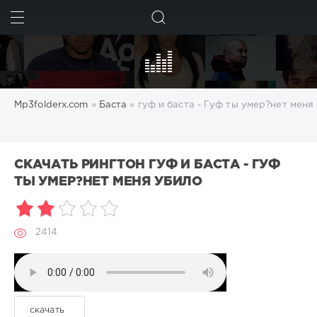
ИСКАТЬ
Mp3folderx.com
»
Баста
» гуф и баста - Гуф ты умер?нет меня
СКАЧАТЬ РИНГТОН ГУФ И БАСТА - ГУФ
ТЫ УМЕР?НЕТ МЕНЯ УБИЛО
2414
скачать