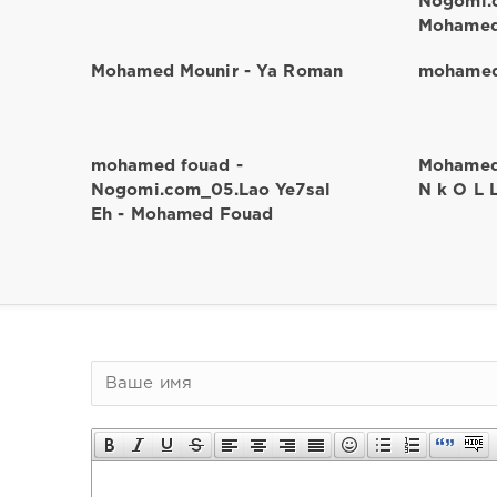
Nogomi.
Mohamed
Mohamed Mounir - Ya Roman
mohamed
mohamed fouad -
Mohamed 
Nogomi.com_05.Lao Ye7sal
N k O L 
Eh - Mohamed Fouad