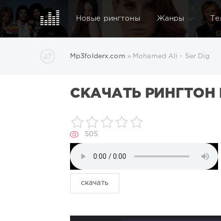
Новые рингтоны
Жанры
Те
Mp3folderx.com
» Mohamed Ali - Ser Dig
СКАЧАТЬ РИНГТОН M
505
скачать