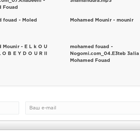
com_07.Khabeeni -
Shamandura.mp3
 Fouad
 fouad - Moled
Mohamed Mounir - mounir
Mounir - E L k O U
mohamed fouad -
L O B E Y D O U R II
Nogomi.com_04.E3teb 3alia 
Mohamed Fouad