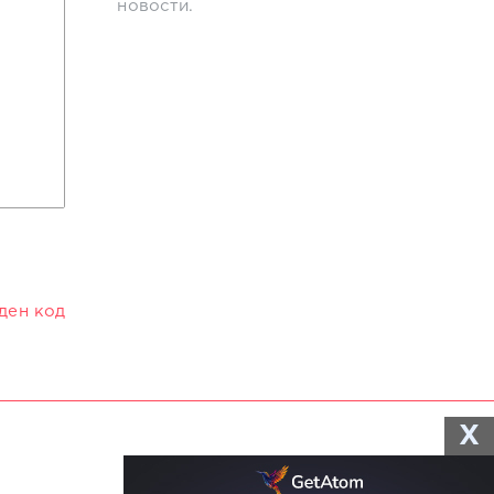
новости.
иден код
X