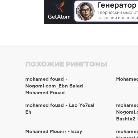
ПОХОЖИЕ РИНГТОНЫ
mohamed fouad -
Mohamed
Nogomi.com_Ebn Balad -
Mohamed Fouad
mohamed fouad - Lao Ye7sal
mohamed
Eh
Nogomi.
Bashta2
Mohamed Mounir - Ezay
mohamed