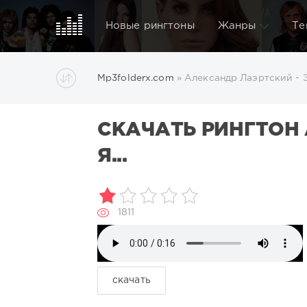
Новые рингтоны
Жанры
Те
Mp3folderx.com
» Александр Лаэртский - Эт
СКАЧАТЬ РИНГТОН 
Я...
1811
скачать