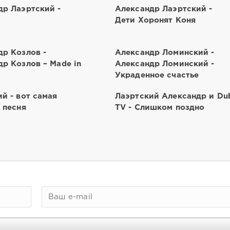
др Лаэртский -
Александр Лаэртский -
Дети Хоронят Коня
др Козлов -
Александр Ломинский -
р Козлов – Made in
Александр Ломинский -
Украденное счастье
й - вот самая
Лаэртский Александр и Du
 песня
TV - Слишком поздно