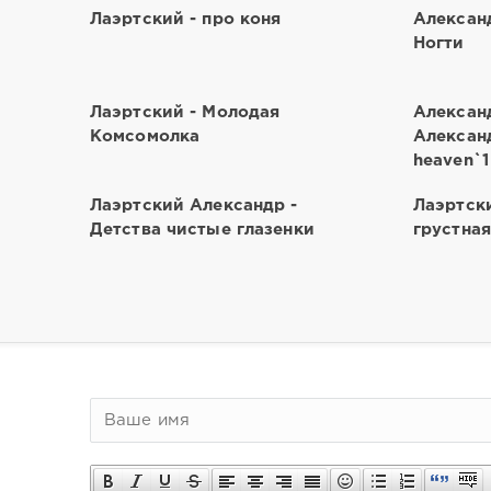
Лаэртский - про коня
Алексан
Ногти
Лаэртский - Молодая
Алексан
Комсомолка
Александ
heaven`1
Лаэртский Александр -
Лаэртски
Детства чистые глазенки
грустная