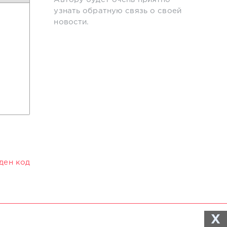
узнать обратную связь о своей
новости.
иден код
X