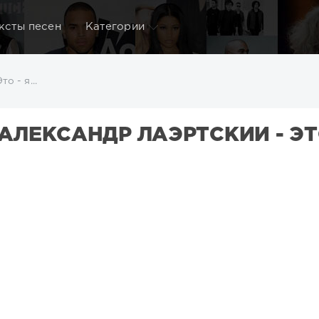
ксты песен
Категории
о - я...
АЛЕКСАНДР ЛАЭРТСКИЙ - ЭТ