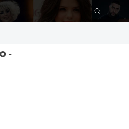
ИСКАТЬ
О -