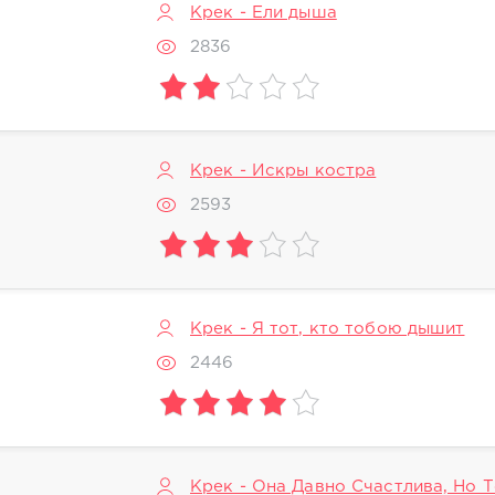
Крек - Ели дыша
2836
Крек - Искры костра
2593
Крек - Я тот, кто тобою дышит
2446
Крек - Она Давно Счастлива, Но 