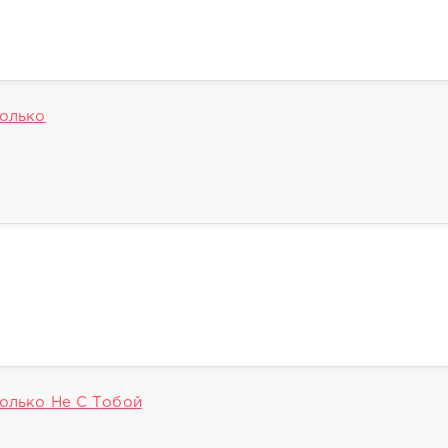
Только
Только Не С Тобой