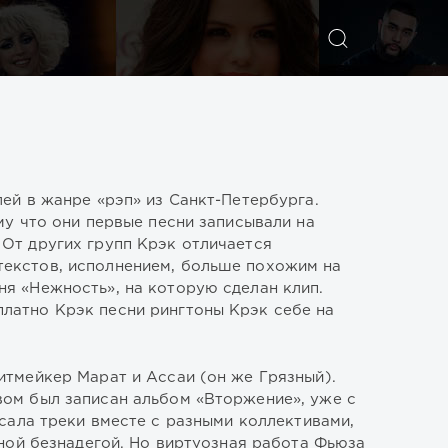
ИСКАТЬ
лей в жанре «рэп» из Санкт-Петербурга.
му что они первые песни записывали на
 От других групп Крэк отличается
текстов, исполнением, больше похожим на
ня «Нежность», на которую сделан клип.
латно Крэк песни рингтоны Крэк себе на
итмейкер Марат и Ассаи (он же Грязный).
вом был записан альбом «Вторжение», уже с
сала треки вместе с разными коллективами,
ной безнадегой. Но виртуозная работа Фьюза