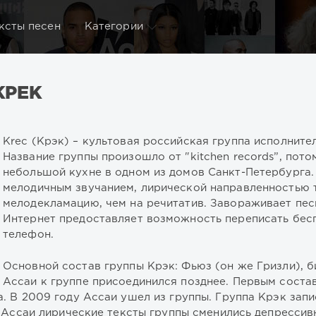
ксты песен
Категории
КРЕК
Krec (Крэк) – культовая российская группа исполните
Название группы произошло от "kitchen records”, пото
небольшой кухне в одном из домов Санкт-Петербурга.
мелодичным звучанием, лирической направленностью 
мелодекламацию, чем на речитатив. Завораживает пес
Интернет предоставляет возможность переписать бесп
телефон.
Основной состав группы Крэк: Фьюз (он же Гризли), б
Ассаи к группе присоединился позднее. Первым соста
 В 2009 году Ассаи ушел из группы. Группа Крэк запи
а Ассаи лирические тексты группы сменились депрессив