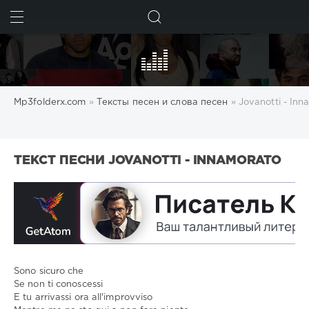
ИСКАТЬ
Mp3folderx.com
»
Тексты песен и слова песен
» Jovanotti - Inn
ТЕКСТ ПЕСНИ JOVANOTTI - INNAMORATO
Sono sicuro che
Se non ti conoscessi
317
E tu arrivassi ora all'improvviso
0