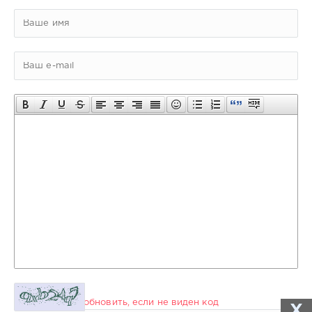
обновить, если не виден код
X