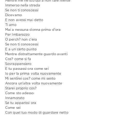
Mentre me ne sto qui a non fare niente
Immerso nella strada
Se non ti conoscessi
Dicevamo
E non avessi mai detto
Ti amo
Mai a nessuna donna prima d'ora
Per Imbarazzo
O perch? non c'era
Se non ti conoscessi
E a un certo punto
Mentre distrattamente guardo avanti
Cos? come si fa
Sovrappensiero
E tu passassi ora come sei
Io per la prima volta nuovamente
Mi sentirei cos? come mi sento
Ancora un'altra volta nuovamente
Starei proprio cos?
Come sto adesso
Innamorato
Se tu apparissi ora
Come sei
Con quel tuo modo di guardare netto