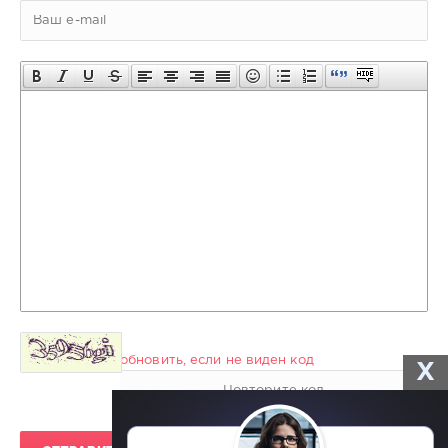
обновить, если не виден код
X