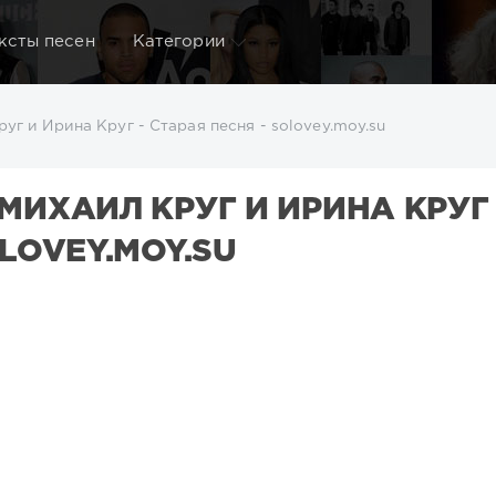
ксты песен
Категории
уг и Ирина Круг - Старая песня - solovey.moy.su
МИХАИЛ КРУГ И ИРИНА КРУГ 
LOVEY.MOY.SU