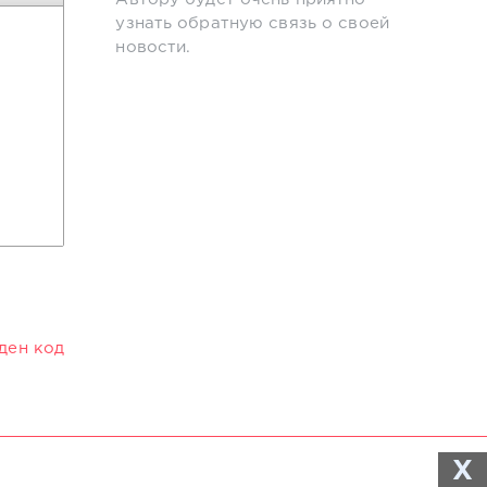
узнать обратную связь о своей
новости.
иден код
X